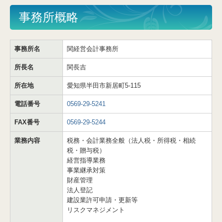
経営者の四季
事務所概略
経営改善計画の策定支援
事務所名
関経営会計事務所
経営改善オンデマンド講座
所長名
関長吉
個人情報保護方針
所在地
愛知県半田市新居町5-115
電話番号
0569-29-5241
FAX番号
0569-29-5244
業務内容
税務・会計業務全般（法人税・所得税・相続
税・贈与税）
経営指導業務
事業継承対策
財産管理
法人登記
建設業許可申請・更新等
リスクマネジメント